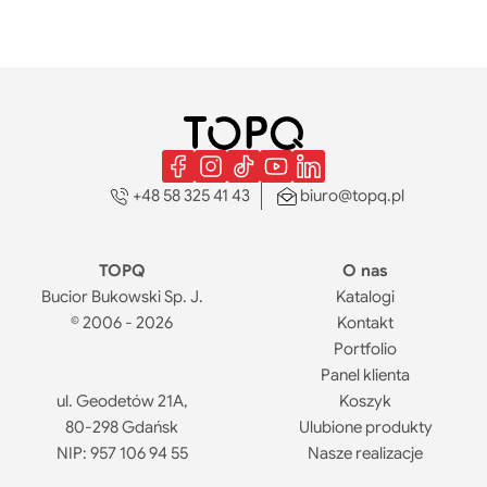
Dla dzieci
Do domu
Fit gadżety
Gadżety biurowe
Gadżety CSR
Gadżety do pracy zdalnej
Gadżety sportowe
+48 58 325 41 43
biuro@topq.pl
Kosmetyczki
Kosze
Kubki do kawy
Maskotki
TOPQ
O nas
Naczynia do napojów
Bucior Bukowski Sp. J.
Katalogi
© 2006 - 2026
Kontakt
Narzędzia
Portfolio
Ołówki
Panel klienta
Piśmiennicze
ul. Geodetów 21A,
Koszyk
Plecaki
80-298 Gdańsk
Ulubione produkty
Pudełka na prezenty
NIP: 957 106 94 55
Nasze realizacje
Torby i plecaki na laptopa
Torby na zakupy