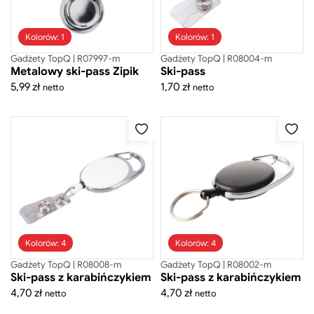
Szukaj
Kolorów: 1
Kolorów: 1
Gadżety TopQ | R07997-m
Gadżety TopQ | R08004-m
Metalowy ski-pass Zipik
Ski-pass
5,99
zł
1,70
zł
netto
netto
Odzież
Gadżety
Akcesoria do telefonów
Akcesoria osobiste
Branżowe
Breloki
Kolorów: 4
Kolorów: 4
Breloki drewniane
Gadżety TopQ | R08008-m
Gadżety TopQ | R08002-m
Breloki metalowe
Ski-pass z karabińczykiem
Ski-pass z karabińczykiem
Breloki odblaskowe
4,70
zł
4,70
zł
netto
netto
Ski-Pass