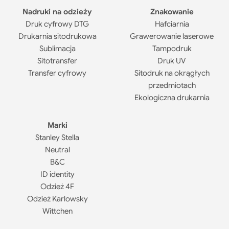
Torby podróżne
Torby sportowe
Nadruki na odzieży
Znakowanie
Walizki
Druk cyfrowy DTG
Hafciarnia
Worko-plecaki
Drukarnia sitodrukowa
Grawerowanie laserowe
Zestawy prezentowe
Sublimacja
Tampodruk
Sitotransfer
Druk UV
Mini figurki
Transfer cyfrowy
Sitodruk na okrągłych
Ręczniki
przedmiotach
Ekologiczna drukarnia
Marki
Stanley Stella
Neutral
B&C
ID identity
Odzież 4F
Odzież Karlowsky
Gadżety TopQ
Wittchen