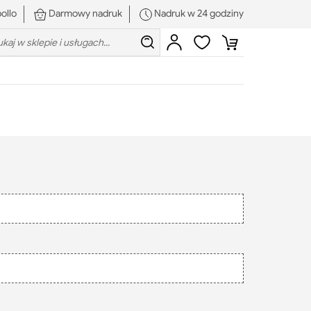
ollo
Darmowy nadruk
Nadruk w 24 godziny
rch:
Szukaj
Zaloguj
Ulubione
Koszyk
się