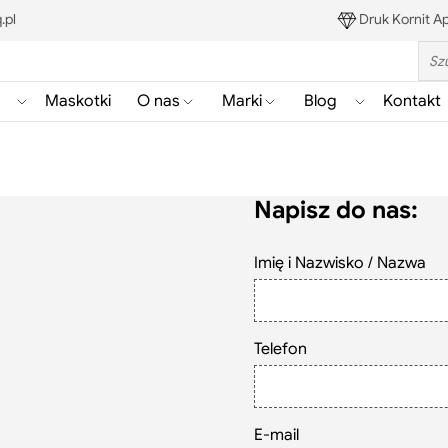
.pl
Druk Kornit Ap
Sea
Maskotki
O nas
Marki
Blog
Kontakt
Pokaż/ukryj
Pokaż/ukryj
Pokaż/ukryj
Pokaż/ukryj
podmenu
podmenu
podmenu
podmenu
Gadżety
Blog
Napisz do nas:
Szukaj
Imię i Nazwisko / Nazwa
Telefon
E-mail