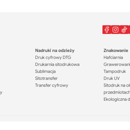
Nadruki na odzieży
Znakowanie
Druk cyfrowy DTG
Hafciarnia
Drukarnia sitodrukowa
Grawerowani
Sublimacja
Tampodruk
Sitotransfer
Druk UV
Transfer cyfrowy
Sitodruk na o
ty
przedmiotac
Ekologiczna d