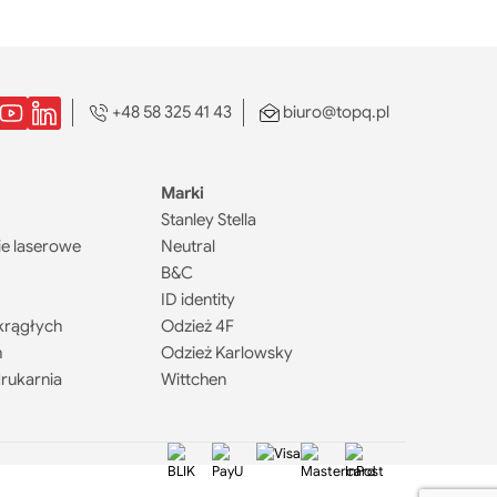
+48 58 325 41 43
biuro@topq.pl
Marki
Stanley Stella
e laserowe
Neutral
B&C
ID identity
krągłych
Odzież 4F
h
Odzież Karlowsky
rukarnia
Wittchen