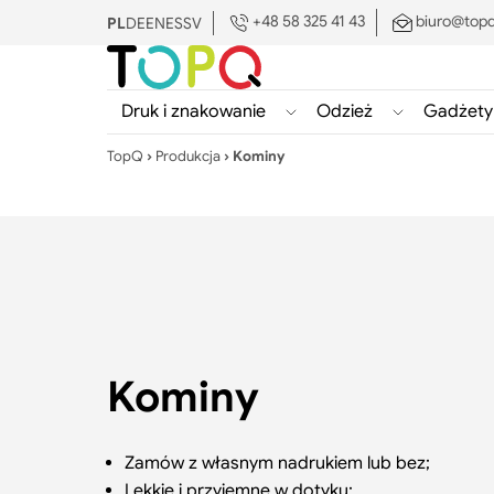
+48 58 325 41 43
biuro@topq
PL
DE
EN
ES
SV
Druk i znakowanie
Odzież
Gadżety
Pokaż/ukryj
Pokaż/ukryj
podmenu
podmenu
TopQ
›
Produkcja
›
Kominy
Druk
Odzież
i
znakowanie
Search:
Kominy
Zamów z własnym nadrukiem lub bez;
Lekkie i przyjemne w dotyku;