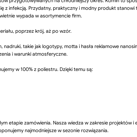
tów przygotowywanych na chłodniejszy okres. Komin to sposó
się z infekcją. Przydatny, praktyczny i modny produkt stanow
świetnie wypada w asortymencie firm.
riału, poprzez krój, aż po wzór.
 nadruki, takie jak logotypy, motta i hasła reklamowe nanosi
enia i warunki atmosferyczne.
nujemy w 100% z poliestru. Dzięki temu są:
 etapie zamówienia. Nasza wiedza w zakresie projektów i e
ponujemy najmodniejsze w sezonie rozwiązania.