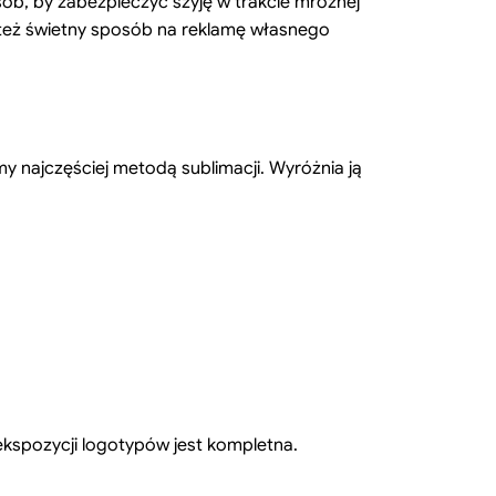
b, by zabezpieczyć szyję w trakcie mroźnej
i też świetny sposób na reklamę własnego
my najczęściej metodą sublimacji. Wyróżnia ją
kspozycji logotypów jest kompletna.