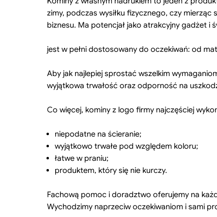
Kominy z własnym nadrukiem to jeden z produk
zimy, podczas wysiłku fizycznego, czy mierząc 
biznesu. Ma potencjał jako atrakcyjny gadżet i 
jest w pełni dostosowany do oczekiwań: od mate
Aby jak najlepiej sprostać wszelkim wymaganiom,
wyjątkowa trwałość oraz odporność na uszkodz
Co więcej, kominy z logo firmy najczęściej wyko
niepodatne na ścieranie;
wyjątkowo trwałe pod względem koloru;
łatwe w praniu;
produktem, który się nie kurczy.
Fachową pomoc i doradztwo oferujemy na każdym
Wychodzimy naprzeciw oczekiwaniom i sami pro