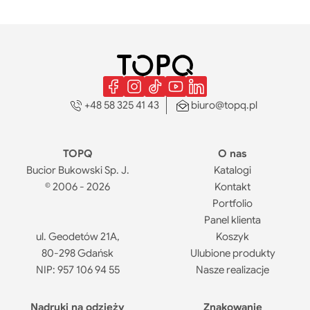
+48 58 325 41 43
biuro@topq.pl
TOPQ
O nas
Bucior Bukowski Sp. J.
Katalogi
© 2006 - 2026
Kontakt
Portfolio
Panel klienta
ul. Geodetów 21A,
Koszyk
80-298 Gdańsk
Ulubione produkty
NIP: 957 106 94 55
Nasze realizacje
Nadruki na odzieży
Znakowanie