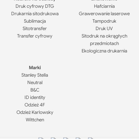
Druk cyfrowy DTG
Hafciarnia
Drukarnia sitodrukowa
Grawerowanie laserowe
Sublimacja
Tampodruk
Sitotransfer
Druk UV
Transfer cyfrowy
Sitodruk na okrągłych
przedmiotach
Ekologiczna drukarnia
Marki
Stanley Stella
Neutral
B&C
ID identity
Odzież 4F
Odzież Karlowsky
Wittchen