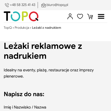
PL
DE
EN
ES
SV
+48 58 325 41 43
biuro@topq.pl
Zamkn
menu
Sklep
Zaloguj
Ulubione
Koszyk
Otwó
Poka
się
menu
pod
TopQ
›
Produkcja
›
Leżaki z nadrukiem
Skle
Produkcja na zamówienie
Leżaki reklamowe z
Druk i znakowanie
Poka
nadrukiem
pod
Search:
Szukaj
Druk
O nas
Pokaż/ukryj
i
Idealny na eventy, plażę, restauracje oraz imprezy
podmenu
zna
plenerowe.
Portfolio
Blog
Napisz do nas:
Poka
pod
Blog
Imię i Nazwisko / Nazwa
Kontakt