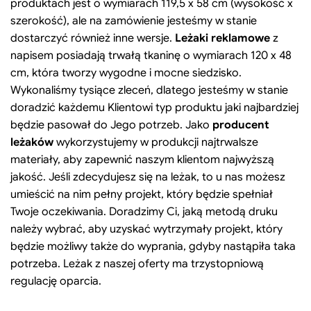
produktach jest o wymiarach 119,5 x 58 cm (wysokość x
szerokość), ale na zamówienie jesteśmy w stanie
dostarczyć również inne wersje.
Leżaki reklamowe
z
napisem posiadają trwałą tkaninę o wymiarach 120 x 48
cm, która tworzy wygodne i mocne siedzisko.
Wykonaliśmy tysiące zleceń, dlatego jesteśmy w stanie
doradzić każdemu Klientowi typ produktu jaki najbardziej
będzie pasował do Jego potrzeb. Jako
producent
leżaków
wykorzystujemy w produkcji najtrwalsze
materiały, aby zapewnić naszym klientom najwyższą
jakość. Jeśli zdecydujesz się na leżak, to u nas możesz
umieścić na nim pełny projekt, który będzie spełniał
Twoje oczekiwania. Doradzimy Ci, jaką metodą druku
należy wybrać, aby uzyskać wytrzymały projekt, który
będzie możliwy także do wyprania, gdyby nastąpiła taka
potrzeba. Leżak z naszej oferty ma trzystopniową
regulację oparcia.