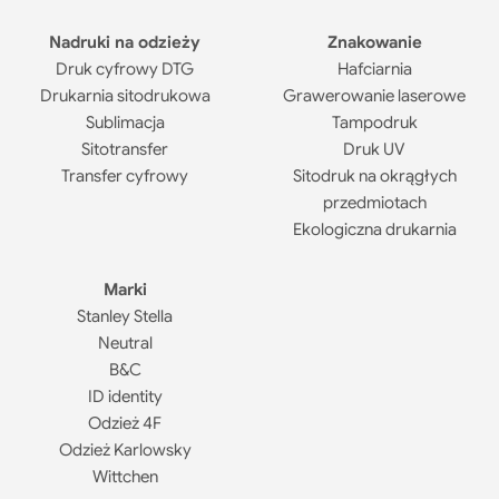
Nadruki na odzieży
Znakowanie
Druk cyfrowy DTG
Hafciarnia
Drukarnia sitodrukowa
Grawerowanie laserowe
Sublimacja
Tampodruk
Sitotransfer
Druk UV
Transfer cyfrowy
Sitodruk na okrągłych
przedmiotach
Ekologiczna drukarnia
Marki
Stanley Stella
Neutral
B&C
ID identity
Odzież 4F
Odzież Karlowsky
Wittchen