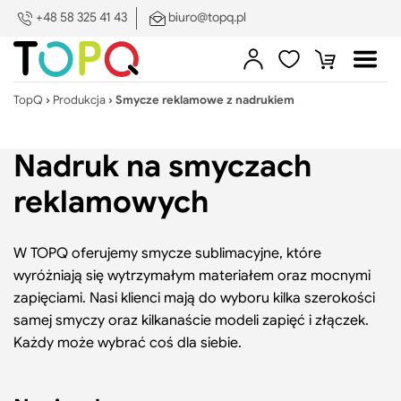
PL
DE
EN
ES
SV
+48 58 325 41 43
biuro@topq.pl
Zamkn
menu
Sklep
Zaloguj
Ulubione
Koszyk
Otwó
Poka
się
menu
pod
TopQ
›
Produkcja
›
Smycze reklamowe z nadrukiem
Skle
Produkcja na zamówienie
Nadruk na smyczach
Druk i znakowanie
Poka
reklamowych
pod
Search:
Szukaj
Druk
O nas
Pokaż/ukryj
i
W TOPQ oferujemy smycze sublimacyjne, które
podmenu
zna
wyróżniają się wytrzymałym materiałem oraz mocnymi
Portfolio
zapięciami. Nasi klienci mają do wyboru kilka szerokości
samej smyczy oraz kilkanaście modeli zapięć i złączek.
Blog
Poka
Każdy może wybrać coś dla siebie.
pod
Blog
Kontakt