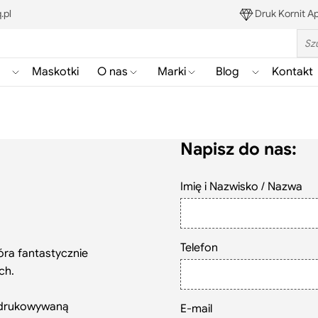
.pl
Druk Kornit Ap
Sea
Maskotki
O nas
Marki
Blog
Kontakt
Pokaż/ukryj
Pokaż/ukryj
Pokaż/ukryj
Pokaż/ukryj
podmenu
podmenu
podmenu
podmenu
Gadżety
Blog
Napisz do nas:
Szukaj
Imię i Nazwisko / Nazwa
Telefon
ra fantastycznie
ch.
zadrukowywaną
E-mail