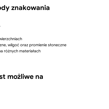
tody znakowania
w
wierzchniach
ne, wilgoć oraz promienie słoneczne
na różnych materiałach
st możliwe na