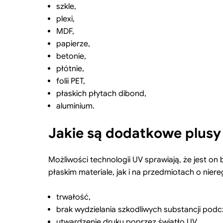
szkle,
plexi,
MDF,
papierze,
betonie,
płótnie,
folii PET,
płaskich płytach dibond,
aluminium.
Jakie są dodatkowe plusy
Możliwości technologii UV sprawiają, że jest 
płaskim materiale, jak i na przedmiotach o nier
trwałość,
brak wydzielania szkodliwych substancji pod
utwardzenie druku poprzez światło UV,