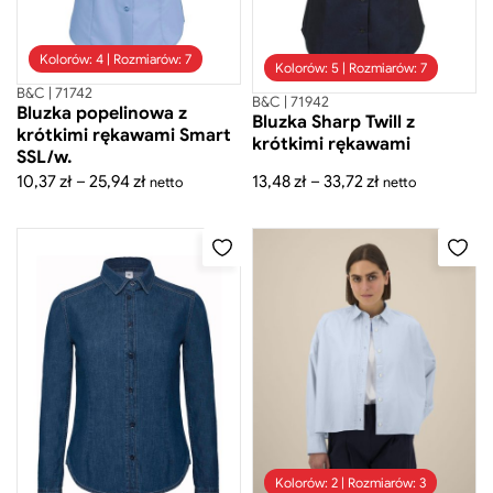
Kolorów: 4 | Rozmiarów: 7
Kolorów: 5 | Rozmiarów: 7
B&C | 71742
B&C | 71942
Bluzka popelinowa z
Bluzka Sharp Twill z
krótkimi rękawami Smart
krótkimi rękawami
SSL/w.
Zakres
Zakres
10,37
zł
–
25,94
zł
13,48
zł
–
33,72
zł
netto
netto
cen:
cen:
od
od
10,37 zł
13,48 zł
do
do
25,94 zł
33,72 zł
Kolorów: 2 | Rozmiarów: 3