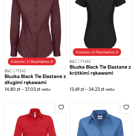
Szukaj
Kolorów: 4 | Rozmiarów: 8
Odzież
B&C | 71342
Kolorów: 3 | Rozmiarów: 8
Bluzka Black Tie Elastane z
Bluzy
B&C | 71242
krótkimi rękawami
Body
Bluzka Black Tie Elastane z
Czapki z daszkiem
długimi rękawami
Czapki zimowe
Zakres
Zakres
14,80
zł
–
37,03
zł
13,69
zł
–
34,23
zł
netto
netto
Dla dzieci
Koszule
cen:
cen:
od
od
Koszulki
14,80 zł
13,69 zł
Koszulki polo
Kurtki
do
do
Odzież hotelowa
37,03 zł
34,23 zł
Odzież medyczna
Odzież robocza