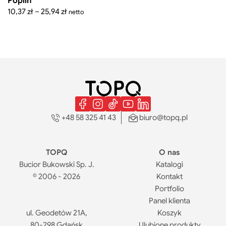
Poplin
Zakres
10,37
zł
–
25,94
zł
netto
cen:
od
10,37 zł
do
25,94 zł
+48 58 325 41 43
biuro@topq.pl
TOPQ
O nas
Bucior Bukowski Sp. J.
Katalogi
© 2006 - 2026
Kontakt
Portfolio
Panel klienta
ul. Geodetów 21A,
Koszyk
80-298 Gdańsk
Ulubione produkty