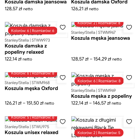
Koszula damska jeansowa
Koszula damska Oxford
128,57
zł
126,21
zł
netto
netto
Kolorów: 2 | Rozmiarów: 8
Kolorów: 6 | Rozmiarów: 6
Stanley/Stella | STWM967
Koszula męska jeansowa
Stanley/Stella | STWW973
Koszula damska z
popeliny relaxed
Zakres
122,14
zł
128,57
zł
–
154,29
zł
netto
netto
cen:
Kolorów: 6 | Rozmiarów: 8
od
128,57 zł
Kolorów: 6 | Rozmiarów: 8
Stanley/Stella | STWM968
Koszula męska Oxford
do
Stanley/Stella | STWM969
Koszula męska z popeliny
154,29 zł
Zakres
Zakres
126,21
zł
–
151,50
zł
122,14
zł
–
146,57
zł
netto
netto
cen:
cen:
Kolorów: 5 | Rozmiarów: 6
od
od
126,21 zł
122,14 zł
Stanley/Stella | STWU975
Koszula unisex relaxed
do
do
Kolorów: 2 | Rozmiarów: 5