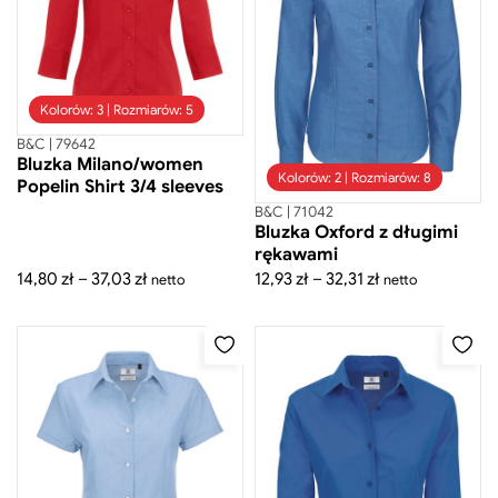
Odzież sportowa
Odzież wierzchnia
Polary
Spodnie
Szaliki
Kolorów: 3 | Rozmiarów: 5
Gadżety
B&C | 79642
Mini figurki
Bluzka Milano/women
Kolorów: 2 | Rozmiarów: 8
Popelin Shirt 3/4 sleeves
Ręczniki
B&C | 71042
Bluzka Oxford z długimi
rękawami
Zakres
Zakres
14,80
zł
–
37,03
zł
12,93
zł
–
32,31
zł
netto
netto
cen:
cen:
od
od
14,80 zł
12,93 zł
do
do
37,03 zł
32,31 zł