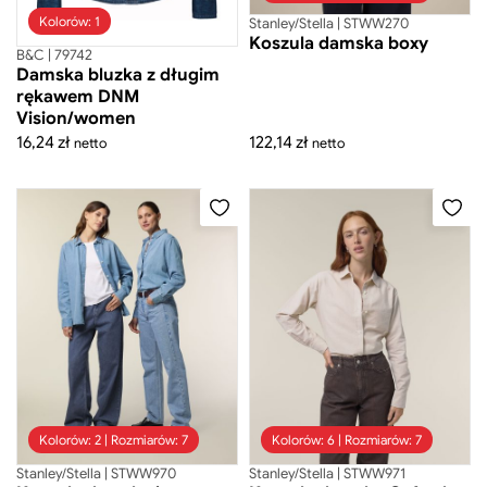
Kolorów: 1
Stanley/Stella | STWW270
Koszula damska boxy
B&C | 79742
Damska bluzka z długim
rękawem DNM
Vision/women
16,24
zł
122,14
zł
netto
netto
Kolorów: 2 | Rozmiarów: 7
Kolorów: 6 | Rozmiarów: 7
Stanley/Stella | STWW970
Stanley/Stella | STWW971