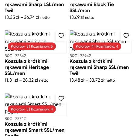
rękawami Sharp LSL/men
rękawami Black Tie
Twill
SSL/men
Zakres
13,35
zł
–
36,74
zł
13,69
zł
netto
netto
cen:
od
13,35 zł
do
Kolorów: 3 | Rozmiarów: 5
Kolorów: 4 | Rozmiarów: 4
36,74 zł
B&C | 72542
B&C | 72942
Koszula z krótkimi
Koszula z krótkimi
rękawami Heritage
rękawami Sharp SSL/men
SSL/men
Twill
Zakres
Zakres
11,31
zł
–
28,32
zł
13,48
zł
–
33,72
zł
netto
netto
cen:
cen:
od
od
11,31 zł
13,48 zł
do
do
Kolorów: 3 | Rozmiarów: 4
28,32 zł
33,72 zł
B&C | 72742
Koszula z krótkimi
rękawami Smart SSL/men