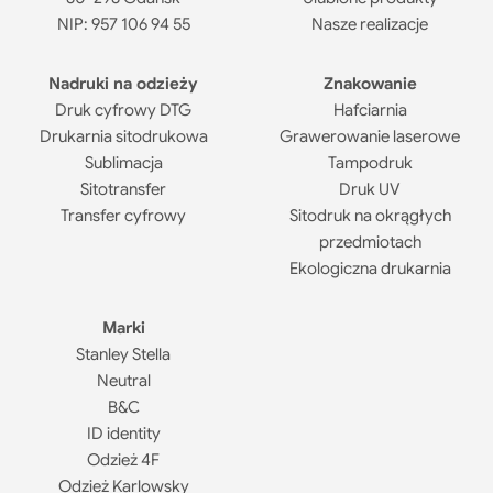
NIP: 957 106 94 55
Nasze realizacje
Nadruki na odzieży
Znakowanie
Druk cyfrowy DTG
Hafciarnia
Drukarnia sitodrukowa
Grawerowanie laserowe
Sublimacja
Tampodruk
Sitotransfer
Druk UV
Transfer cyfrowy
Sitodruk na okrągłych
przedmiotach
Ekologiczna drukarnia
Marki
Stanley Stella
Neutral
B&C
ID identity
Odzież 4F
Odzież Karlowsky