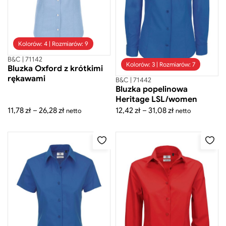
Kolorów: 4 | Rozmiarów: 9
B&C | 71142
Kolorów: 3 | Rozmiarów: 7
Bluzka Oxford z krótkimi
rękawami
B&C | 71442
Cena
Cena
Bluzka popelinowa
minimalna
maksymalna
-
zł
Heritage LSL/women
Cena
Cena
Zakres
Zakres
11,78
zł
–
26,28
zł
12,42
zł
–
31,08
zł
netto
netto
minimalna
maksymalna
cen:
cen:
Zastosuj filtr ceny
od
od
11,78 zł
12,42 zł
do
do
26,28 zł
31,08 zł