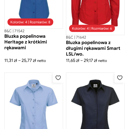
Kolorów: 4 | Rozmiarów: 8
Kolorów: 4 | Rozmiarów: 6
B&C | 71542
Bluzka popelinowa
B&C | 71642
Heritage z krótkimi
Bluzka popelinowa z
rękawami
długimi rękawami Smart
LSL/wo.
Zakres
Zakres
11,31
zł
–
25,77
zł
11,65
zł
–
29,17
zł
netto
netto
cen:
cen:
od
od
11,31 zł
11,65 zł
do
do
25,77 zł
29,17 zł