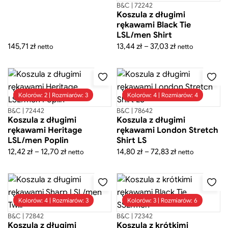
151,50 zł
146,57 zł
B&C | 72242
Koszula z długimi
rękawami Black Tie
LSL/men Shirt
Zakres
145,71
zł
13,44
zł
–
37,03
zł
netto
netto
cen:
od
13,44 zł
do
Kolorów: 2 | Rozmiarów: 3
Kolorów: 4 | Rozmiarów: 4
37,03 zł
B&C | 72442
B&C | 78642
Koszula z długimi
Koszula z długimi
rękawami Heritage
rękawami London Stretch
LSL/men Poplin
Shirt LS
Zakres
Zakres
12,42
zł
–
12,70
zł
14,80
zł
–
72,83
zł
netto
netto
cen:
cen:
od
od
12,42 zł
14,80 zł
do
do
Kolorów: 4 | Rozmiarów: 3
Kolorów: 3 | Rozmiarów: 6
12,70 zł
72,83 zł
B&C | 72842
B&C | 72342
Koszula z długimi
Koszula z krótkimi