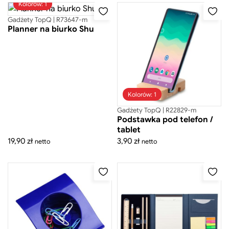
Kolorów: 1
Gadżety TopQ | R73647-m
Planner na biurko Shu
Kolorów: 1
Gadżety TopQ | R22829-m
Podstawka pod telefon /
tablet
19,90
zł
3,90
zł
netto
netto