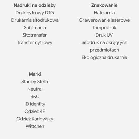
Nadruki na odzieży
Znakowanie
Druk cyfrowy DTG
Hafciarnia
Drukarnia sitodrukowa
Grawerowanie laserowe
Sublimacja
Tampodruk
Sitotransfer
Druk UV
Transfer cyfrowy
Sitodruk na okrągłych
przedmiotach
Ekologiczna drukarnia
Marki
Stanley Stella
Neutral
B&C
ID identity
Odzież 4F
Odzież Karlowsky
Wittchen