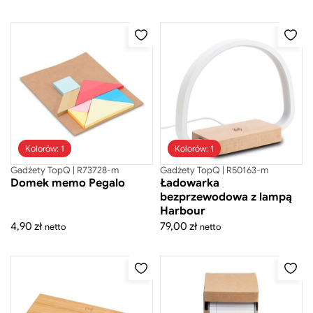
Gadżety biurowe
Akcesoria komputerowe i smartfonowe
Na biurko
Notesy, Notatniki
Teczki konferencyjne
Torby na dokumenty
Wizytowniki
Zegary
Gadżety CSR
Gadżety do pracy zdalnej
Kolorów: 1
Kolorów: 1
Gadżety sportowe
Kosmetyczki
Gadżety TopQ | R73728-m
Gadżety TopQ | R50163-m
Kosze
Domek memo Pegalo
Ładowarka
Kubki do kawy
bezprzewodowa z lampą
Maskotki
Harbour
Naczynia do napojów
4,90
zł
79,00
zł
netto
netto
Narzędzia
Ołówki
Piśmiennicze
Plecaki