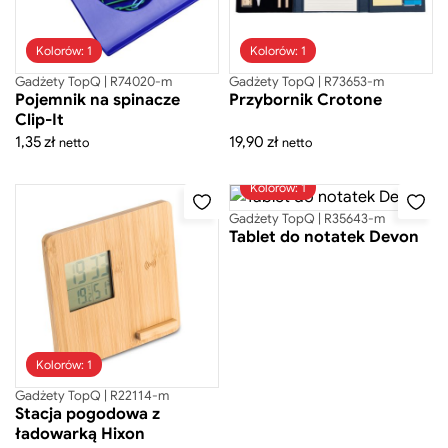
Kolorów: 1
Kolorów: 1
Gadżety TopQ | R74020-m
Gadżety TopQ | R73653-m
Pojemnik na spinacze
Przybornik Crotone
Clip-It
1,35
zł
19,90
zł
netto
netto
Kolorów: 1
Gadżety TopQ | R35643-m
Tablet do notatek Devon
Kolorów: 1
Gadżety TopQ | R22114-m
Stacja pogodowa z
ładowarką Hixon