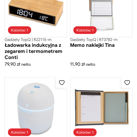
Pudełka na prezenty
Torby i plecaki na laptopa
Torby na zakupy
Torby podróżne
Torby sportowe
Walizki
Kolorów: 1
Kolorów: 1
Worko-plecaki
Gadżety TopQ | R22115-m
Gadżety TopQ | R73782-m
Zestawy prezentowe
Ładowarka indukcyjna z
Memo naklejki Tina
zegarem i termometrem
Mini figurki
Conti
Ręczniki
79,90
zł
11,90
zł
netto
netto
Kolorów: 1
Kolorów: 1