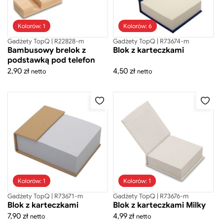
Szukaj
Kolorów: 1
Kolorów: 6
Gadżety TopQ | R22828-m
Gadżety TopQ | R73674-m
Bambusowy brelok z
Blok z karteczkami
podstawką pod telefon
2,90
zł
4,50
zł
netto
netto
Odzież
Gadżety
Akcesoria do telefonów
Akcesoria osobiste
Branżowe
Breloki
Kolorów: 1
Kolorów: 1
Dla dzieci
Gadżety TopQ | R73671-m
Gadżety TopQ | R73676-m
Blok z karteczkami
Blok z karteczkami Milky
Do domu
7,90
zł
4,99
zł
netto
netto
Fit gadżety