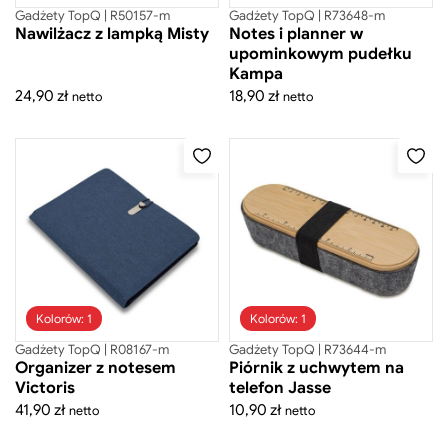
Gadżety TopQ
Gadżety TopQ | R50157-m
Gadżety TopQ | R73648-m
Nawilżacz z lampką Misty
Notes i planner w
upominkowym pudełku
Kampa
24,90
zł
18,90
zł
netto
netto
Cena
Cena
minimalna
maksymalna
-
zł
Cena
Cena
minimalna
maksymalna
Zastosuj filtr ceny
Kolorów: 1
Kolorów: 1
Gadżety TopQ | R08167-m
Gadżety TopQ | R73644-m
Organizer z notesem
Piórnik z uchwytem na
Victoris
telefon Jasse
41,90
zł
10,90
zł
netto
netto