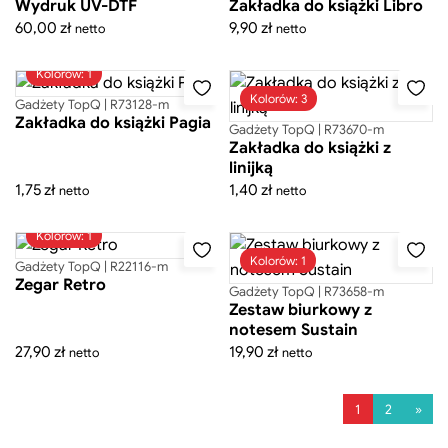
Wydruk UV-DTF
Zakładka do książki Libro
60,00
zł
9,90
zł
netto
netto
Kolorów: 1
Kolorów: 3
Gadżety TopQ | R73128-m
Zakładka do książki Pagia
Gadżety TopQ | R73670-m
Zakładka do książki z
linijką
1,75
zł
1,40
zł
netto
netto
Kolorów: 1
Kolorów: 1
Gadżety TopQ | R22116-m
Zegar Retro
Gadżety TopQ | R73658-m
Zestaw biurkowy z
notesem Sustain
27,90
zł
19,90
zł
netto
netto
1
2
»