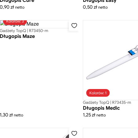
Długopis Cure
Długopis Easy
0,90
zł
0,50
zł
netto
netto
Kolorów: 3
Gadżety TopQ | R73450-m
Długopis Maze
Kolorów: 1
Gadżety TopQ | R73435-m
Długopis Medic
1,30
zł
1,25
zł
netto
netto