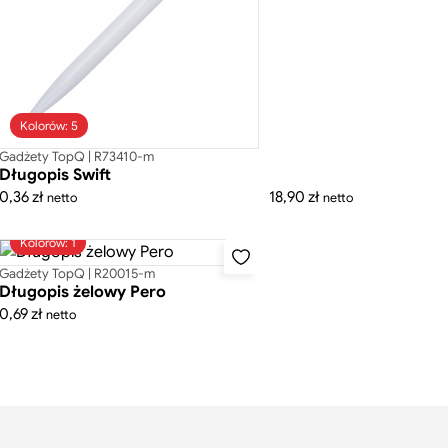
Kolorów: 5
Gadżety TopQ | R73410-m
Długopis Swift
0,36
zł
18,90
zł
netto
netto
Kolorów: 1
Gadżety TopQ | R20015-m
Długopis żelowy Pero
0,69
zł
netto