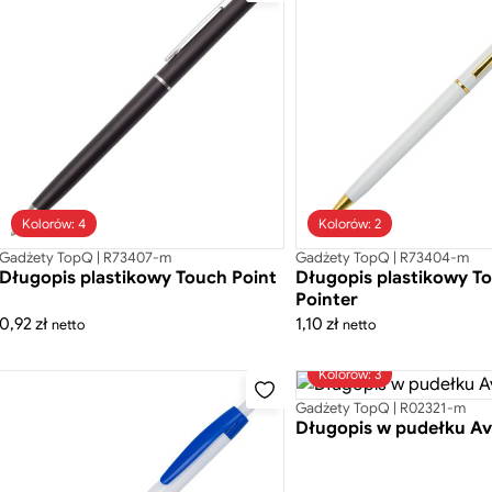
Kolorów: 4
Kolorów: 2
Gadżety TopQ | R73407-m
Gadżety TopQ | R73404-m
Długopis plastikowy Touch Point
Długopis plastikowy T
Pointer
0,92
zł
1,10
zł
netto
netto
Kolorów: 3
Gadżety TopQ | R02321-m
Długopis w pudełku Av