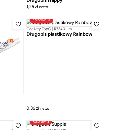
Długopis Happy
1,25
zł
netto
Kolorów: 11
Gadżety TopQ | R73401-m
Długopis plastikowy Rainbow
0,36
zł
netto
Kolorów: 3