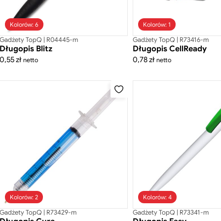
Kolorów: 6
Kolorów: 1
Gadżety TopQ | R04445-m
Gadżety TopQ | R73416-m
Długopis Blitz
Długopis CellReady
0,55
zł
0,78
zł
netto
netto
Kolorów: 2
Kolorów: 4
Gadżety TopQ | R73429-m
Gadżety TopQ | R73341-m