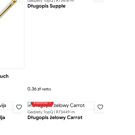
Gadżety TopQ | R73418-m
Długopis Supple
ouch
0,36
zł
netto
Kolorów: 1
Gadżety TopQ | R73449-m
ija
Długopis żelowy Carrot