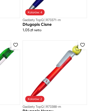
Kolorów: 4
Gadżety TopQ | R73371-m
Długopis Cisne
1,05
zł
netto
Kolorów: 2
Gadżety TopQ | R73388-m