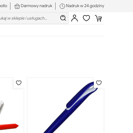
ollo
Darmowy nadruk
Nadruk w 24 godziny
rch:
Szukaj
Zaloguj
Ulubione
Koszyk
się