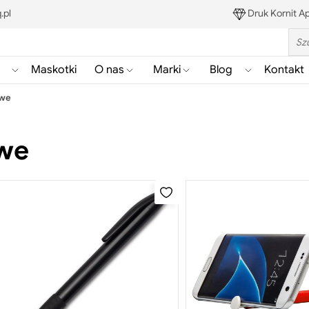
.pl
Druk Kornit Ap
Sea
Maskotki
O nas
Marki
Blog
Kontakt
Pokaż/ukryj
Pokaż/ukryj
Pokaż/ukryj
Pokaż/ukryj
podmenu
podmenu
podmenu
podmenu
owe
Gadżety
Blog
owe
Szukaj