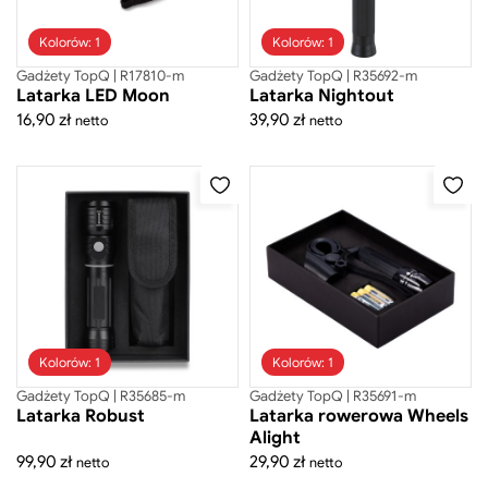
Walizki
Worko-plecaki
Kolorów: 1
Kolorów: 1
Zestawy prezentowe
Gadżety TopQ | R17810-m
Gadżety TopQ | R35692-m
Latarka LED Moon
Latarka Nightout
Mini figurki
16,90
zł
39,90
zł
netto
netto
Ręczniki
Kolorów: 1
Kolorów: 1
Gadżety TopQ | R35685-m
Gadżety TopQ | R35691-m
Gadżety TopQ
Latarka Robust
Latarka rowerowa Wheels
Alight
99,90
zł
29,90
zł
netto
netto