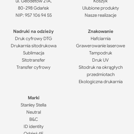
ul. Geodetów 21A,
Koszyk
80-298 Gdańsk
Ulubione produkty
NIP: 957 106 94 55
Nasze realizacje
Nadruki na odzieży
Znakowanie
Druk cyfrowy DTG
Hafciarnia
Drukarnia sitodrukowa
Grawerowanie laserowe
Sublimacja
Tampodruk
Sitotransfer
Druk UV
Transfer cyfrowy
Sitodruk na okrągłych
przedmiotach
Ekologiczna drukarnia
Marki
Stanley Stella
Neutral
B&C
ID identity
Odzież 4F