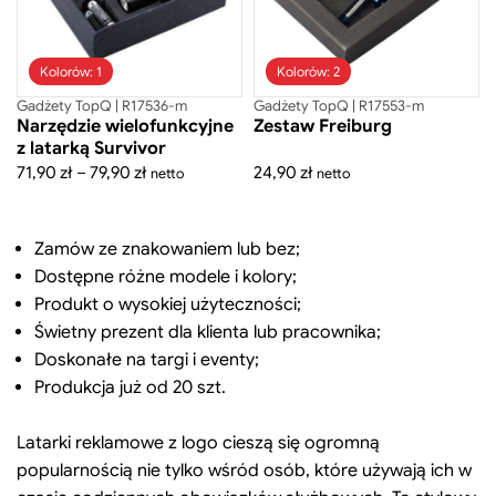
Kolorów: 1
Kolorów: 2
Gadżety TopQ | R17536-m
Gadżety TopQ | R17553-m
Narzędzie wielofunkcyjne
Zestaw Freiburg
z latarką Survivor
Zakres
71,90
zł
–
79,90
zł
24,90
zł
netto
netto
cen:
od
Zamów ze znakowaniem lub bez;
71,90 zł
Dostępne różne modele i kolory;
do
Produkt o wysokiej użyteczności;
79,90 zł
Świetny prezent dla klienta lub pracownika;
Doskonałe na targi i eventy;
Produkcja już od 20 szt.
Latarki reklamowe z logo cieszą się ogromną
popularnością nie tylko wśród osób, które używają ich w