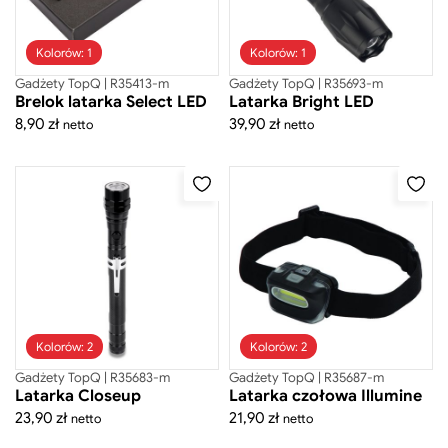
Szukaj
Kolorów: 1
Kolorów: 1
Gadżety TopQ | R35413-m
Gadżety TopQ | R35693-m
Brelok latarka Select LED
Latarka Bright LED
8,90
zł
39,90
zł
netto
netto
Odzież
Gadżety
Akcesoria do telefonów
Akcesoria osobiste
Branżowe
Breloki
Kolorów: 2
Kolorów: 2
Gadżety TopQ | R35683-m
Gadżety TopQ | R35687-m
Dla dzieci
Latarka Closeup
Latarka czołowa Illumine
Do domu
23,90
zł
21,90
zł
netto
netto
Fit gadżety