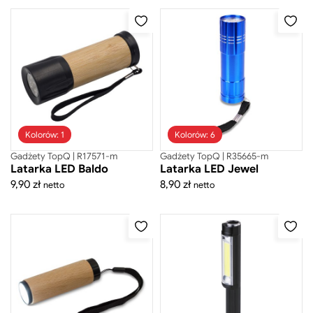
Gadżety biurowe
Gadżety CSR
Gadżety do pracy zdalnej
Gadżety sportowe
Kosmetyczki
Kosze
Kubki do kawy
Maskotki
Kolorów: 1
Kolorów: 6
Naczynia do napojów
Gadżety TopQ | R17571-m
Gadżety TopQ | R35665-m
Narzędzia
Latarka LED Baldo
Latarka LED Jewel
Latarki
9,90
zł
8,90
zł
netto
netto
Miarki
Ołówki
Piśmiennicze
Plecaki
Pudełka na prezenty
Torby i plecaki na laptopa
Torby na zakupy
Torby podróżne
Torby sportowe