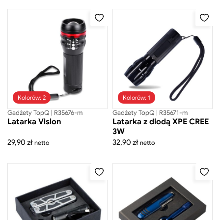
Cena
Cena
minimalna
maksymalna
-
zł
Cena
Cena
minimalna
maksymalna
Zastosuj filtr ceny
Kolorów: 2
Kolorów: 1
Gadżety TopQ | R35676-m
Gadżety TopQ | R35671-m
Latarka Vision
Latarka z diodą XPE CREE
3W
29,90
zł
32,90
zł
netto
netto