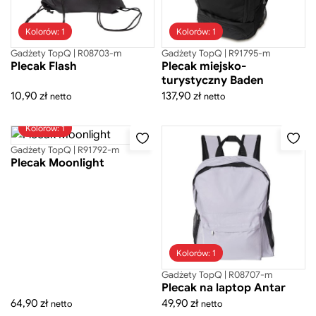
Kolorów: 1
Kolorów: 1
Gadżety TopQ | R08703-m
Gadżety TopQ | R91795-m
Plecak Flash
Plecak miejsko-
turystyczny Baden
10,90
zł
137,90
zł
netto
netto
Kolorów: 1
Gadżety TopQ | R91792-m
Plecak Moonlight
Kolorów: 1
Gadżety TopQ | R08707-m
Plecak na laptop Antar
64,90
zł
49,90
zł
netto
netto