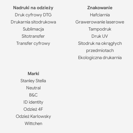
Nadruki na odzieży
Znakowanie
Druk cyfrowy DTG
Hafciarnia
Drukarnia sitodrukowa
Grawerowanie laserowe
Sublimacja
Tampodruk
Sitotransfer
Druk UV
Transfer cyfrowy
Sitodruk na okrągłych
przedmiotach
Ekologiczna drukarnia
Marki
Stanley Stella
Neutral
B&C
ID identity
Odzież 4F
Odzież Karlowsky
Wittchen