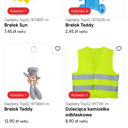
Torby sportowe
Walizki
Kolorów: 1
Worko-plecaki
Kolorów: 6
Zestawy prezentowe
Gadżety TopQ | R73837-m
Gadżety TopQ | R73235-m
Brelok Sun
Brelok Teddy
7,45
zł
Mini figurki
2,45
zł
netto
netto
Ręczniki
Kolorów: 1
Kolorów: 1
Gadżety TopQ | R73840-m
Gadżety TopQ | R17761-m
Brelok Teddy
Dziecięca kamizelka
Gadżety TopQ
odblaskowa
12,90
zł
8,90
zł
netto
netto