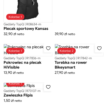
Kolorów: 1
Gadżety TopQ | R08634-m
Plecak sportowy Kansas
32,90
zł
39,90
zł
netto
netto
Kolorów: 1
Kolorów: 2
Gadżety TopQ | R17836-m
Gadżety TopQ | R17842-m
Pokrowiec na plecak
Torebka na rower
HiVisible
Bikeysmart
13,90
zł
27,90
zł
netto
netto
Kolorów: 1
Gadżety TopQ | R73137-m
Zawieszka Flipis
1,50
zł
netto