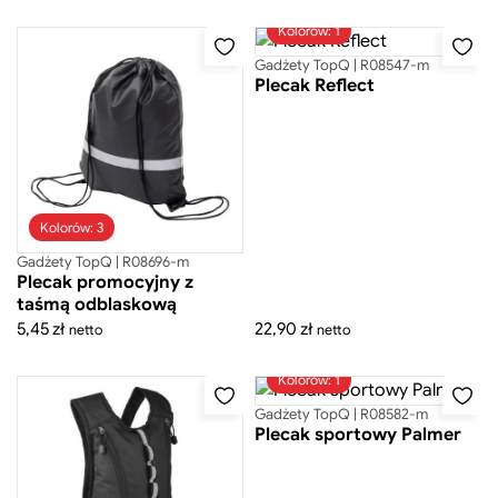
Kolorów: 1
Gadżety TopQ | R08547-m
Plecak Reflect
Kolorów: 3
Gadżety TopQ | R08696-m
Plecak promocyjny z
taśmą odblaskową
5,45
zł
22,90
zł
netto
netto
Kolorów: 1
Gadżety TopQ | R08582-m
Plecak sportowy Palmer