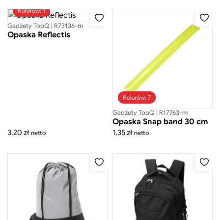
Kolorów: 1
Gadżety TopQ | R73136-m
Cena
Cena
Opaska Reflectis
minimalna
maksymalna
-
zł
Cena
Cena
minimalna
maksymalna
Zastosuj filtr ceny
Kolorów: 7
Gadżety TopQ | R17763-m
Opaska Snap band 30 cm
3,20
zł
1,35
zł
netto
netto