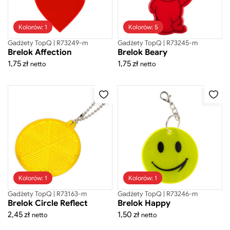
Szukaj
Kolorów: 1
Kolorów: 5
Gadżety TopQ | R73249-m
Gadżety TopQ | R73245-m
Brelok Affection
Brelok Beary
1,75
zł
1,75
zł
netto
netto
Odzież
Gadżety
Akcesoria do telefonów
Akcesoria osobiste
Branżowe
Breloki
Kolorów: 1
Kolorów: 1
Gadżety TopQ | R73163-m
Gadżety TopQ | R73246-m
Dla dzieci
Brelok Circle Reflect
Brelok Happy
Gry
2,45
zł
1,50
zł
netto
netto
Odblaski
Szkoła