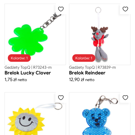
Do domu
Fit gadżety
Gadżety biurowe
Gadżety CSR
Gadżety do pracy zdalnej
Gadżety sportowe
Kosmetyczki
Kosze
Kolorów: 1
Kolorów: 1
Kubki do kawy
Gadżety TopQ | R73243-m
Gadżety TopQ | R73839-m
Maskotki
Brelok Lucky Clover
Brelok Reindeer
Naczynia do napojów
1,75
zł
12,90
zł
netto
netto
Narzędzia
Ołówki
Piśmiennicze
Plecaki
Pudełka na prezenty
Torby i plecaki na laptopa
Torby na zakupy
Torby podróżne