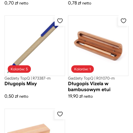
0,70
zł
0,78
zł
netto
netto
Gadżety biurowe
Gadżety CSR
Gadżety do pracy zdalnej
Gadżety sportowe
Kosmetyczki
Kosze
Kubki do kawy
Maskotki
Naczynia do napojów
Narzędzia
Kolorów: 5
Kolorów: 1
Ołówki
Gadżety TopQ | R73387-m
Gadżety TopQ | R01070-m
Długopis Mixy
Długopis Vizela w
Piśmiennicze
bambusowym etui
Długopisy aluminiowe
0,50
zł
19,90
zł
netto
netto
Długopisy eko
Długopisy metalowe
Długopisy plastikowe
Touch pen
Zestawy piśmiennicze
Plecaki
Pudełka na prezenty