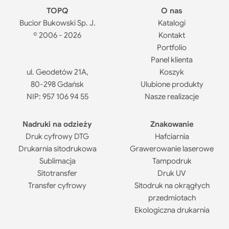
TOPQ
O nas
Bucior Bukowski Sp. J.
Katalogi
© 2006 - 2026
Kontakt
Portfolio
Cena
Cena
Panel klienta
minimalna
maksymalna
ul. Geodetów 21A,
Koszyk
-
zł
Cena
Cena
80-298 Gdańsk
Ulubione produkty
minimalna
maksymalna
NIP: 957 106 94 55
Nasze realizacje
Zastosuj filtr ceny
Nadruki na odzieży
Znakowanie
Druk cyfrowy DTG
Hafciarnia
Drukarnia sitodrukowa
Grawerowanie laserowe
Sublimacja
Tampodruk
Sitotransfer
Druk UV
Transfer cyfrowy
Sitodruk na okrągłych
przedmiotach
Ekologiczna drukarnia