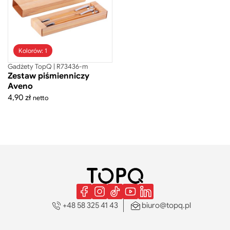
Torby i plecaki na laptopa
Torby na zakupy
Torby podróżne
Torby sportowe
Walizki
Worko-plecaki
Kolorów: 1
Zestawy prezentowe
Gadżety TopQ | R73436-m
Zestaw piśmienniczy
Mini figurki
Aveno
Ręczniki
4,90
zł
netto
+48 58 325 41 43
biuro@topq.pl
Gadżety TopQ