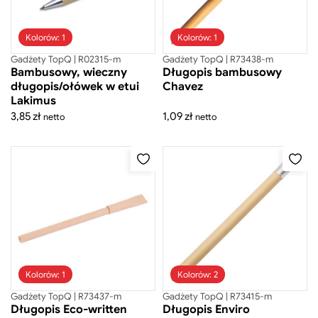
Szukaj
Kolorów: 1
Kolorów: 1
Gadżety TopQ | R02315-m
Gadżety TopQ | R73438-m
Bambusowy, wieczny
Długopis bambusowy
długopis/ołówek w etui
Chavez
Lakimus
Odzież
3,85
zł
1,09
zł
netto
netto
Gadżety
Akcesoria do telefonów
Akcesoria osobiste
Branżowe
Breloki
Dla dzieci
Kolorów: 1
Kolorów: 2
Do domu
Gadżety TopQ | R73437-m
Gadżety TopQ | R73415-m
Długopis Eco-written
Długopis Enviro
Fit gadżety