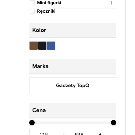
Mini figurki
Ręczniki
Kolor
Marka
Gadżety TopQ
Cena
Cena
Cena
minimalna
maksymalna
-
zł