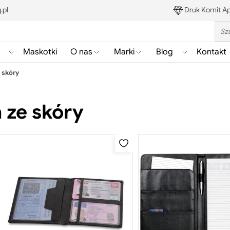
.pl
Druk Kornit Ap
Sea
Maskotki
O nas
Marki
Blog
Kontakt
Pokaż/ukryj
Pokaż/ukryj
Pokaż/ukryj
Pokaż/ukryj
podmenu
podmenu
podmenu
podmenu
 skóry
Gadżety
Blog
 ze skóry
Szukaj