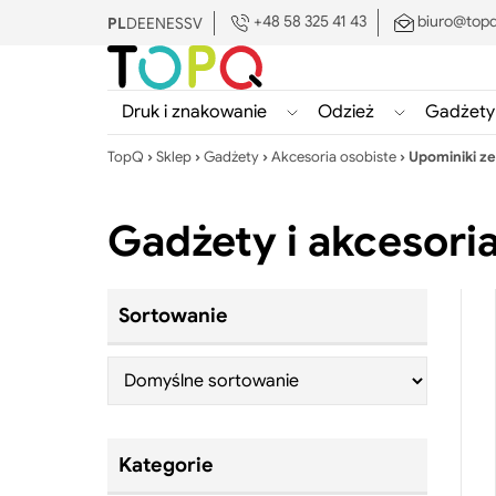
+48 58 325 41 43
biuro@topq
PL
DE
EN
ES
SV
Druk i znakowanie
Odzież
Gadżety
Pokaż/ukryj
Pokaż/ukryj
podmenu
podmenu
TopQ
›
Sklep
›
Gadżety
›
Akcesoria osobiste
›
Upominiki ze
Druk
Odzież
i
Gadżety i akcesoria
znakowanie
Search:
Sortowanie
Kategorie