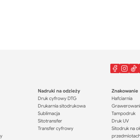
Nadruki na odzieży
Znakowanie
Druk cyfrowy DTG
Hafciarnia
Drukarnia sitodrukowa
Grawerowani
Sublimacja
Tampodruk
Sitotransfer
Druk UV
Transfer cyfrowy
Sitodruk na o
ty
przedmiotac