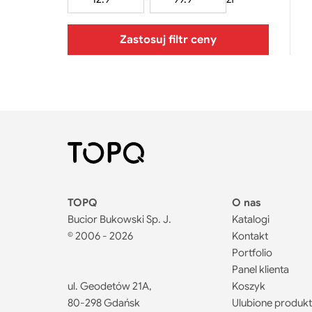
Cena
Cena
minimalna
maksymalna
Zastosuj filtr ceny
TOPQ
O nas
Bucior Bukowski Sp. J.
Katalogi
© 2006 - 2026
Kontakt
Portfolio
Panel klienta
ul. Geodetów 21A,
Koszyk
80-298 Gdańsk
Ulubione produk