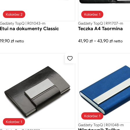
Kolorów: 2
Kolorów: 1
Gadżety TopQ | R01043-m
Gadżety TopQ | R91707-m
Etui na dokumenty Classic
Teczka A4 Taormina
Zakres
19,90
zł
41,90
zł
–
43,90
zł
netto
netto
cen:
od
41,90 zł
do
43,90 zł
Kolorów: 1
Kolorów: 1
Gadżety TopQ | R01048-m