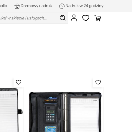
ollo
Darmowy nadruk
Nadruk w 24 godziny
rch:
Szukaj
Zaloguj
Ulubione
Koszyk
się