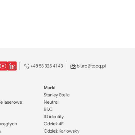
+48 58 325 41 43
biuro@topq.pl
Marki
Stanley Stella
e laserowe
Neutral
B&C
ID identity
krągłych
Odzież 4F
h
Odzież Karlowsky