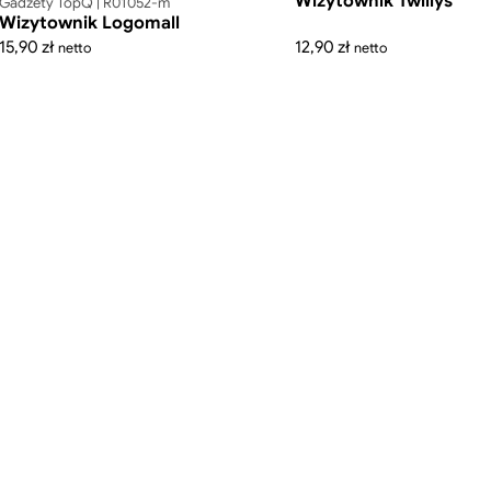
Wizytownik Twillys
Gadżety TopQ | R01052-m
Wizytownik Logomall
15,90
zł
12,90
zł
netto
netto