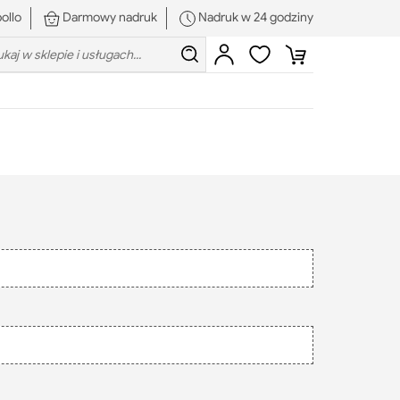
ollo
Darmowy nadruk
Nadruk w 24 godziny
rch:
Szukaj
Zaloguj
Ulubione
Koszyk
się