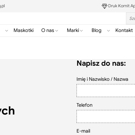
.pl
Druk Kornit Ap
Sea
Maskotki
O nas
Marki
Blog
Kontakt
Pokaż/ukryj
Pokaż/ukryj
Pokaż/ukryj
Pokaż/ukryj
podmenu
podmenu
podmenu
podmenu
Gadżety
Blog
Napisz do nas:
Szukaj
Imię i Nazwisko / Nazwa
Telefon
ych
E-mail