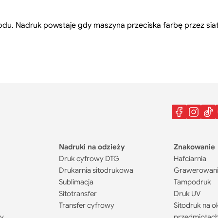
. Nadruk powstaje gdy maszyna przeciska farbę przez sia
Nadruki na odzieży
Znakowanie
Druk cyfrowy DTG
Hafciarnia
Drukarnia sitodrukowa
Grawerowani
Sublimacja
Tampodruk
Sitotransfer
Druk UV
Transfer cyfrowy
Sitodruk na o
ty
przedmiotac