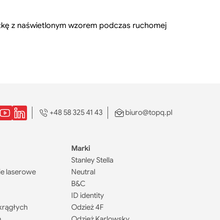
tkę z naświetlonym wzorem podczas ruchomej
+48 58 325 41 43
biuro@topq.pl
Marki
Stanley Stella
e laserowe
Neutral
B&C
ID identity
krągłych
Odzież 4F
h
Odzież Karlowsky