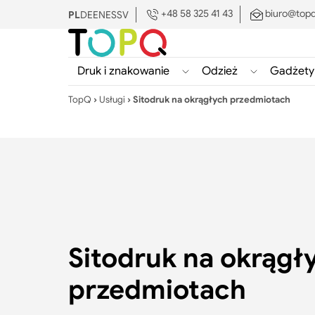
+48 58 325 41 43
biuro@topq
PL
DE
EN
ES
SV
Druk i znakowanie
Odzież
Gadżety
Pokaż/ukryj
Pokaż/ukryj
podmenu
podmenu
TopQ
›
Usługi
›
Sitodruk na okrągłych przedmiotach
Druk
Odzież
i
znakowanie
Search:
Sitodruk na okrągł
przedmiotach