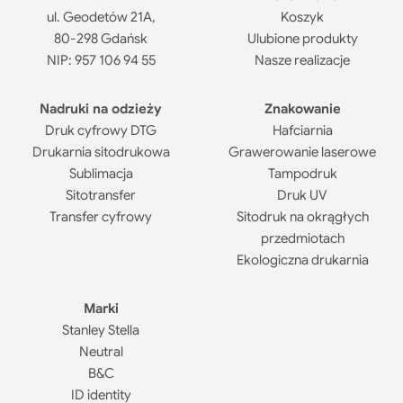
ul. Geodetów 21A,
Koszyk
80-298 Gdańsk
Ulubione produkty
NIP: 957 106 94 55
Nasze realizacje
Nadruki na odzieży
Znakowanie
Druk cyfrowy DTG
Hafciarnia
Drukarnia sitodrukowa
Grawerowanie laserowe
Sublimacja
Tampodruk
Sitotransfer
Druk UV
Transfer cyfrowy
Sitodruk na okrągłych
przedmiotach
Ekologiczna drukarnia
Marki
Stanley Stella
Neutral
B&C
ID identity