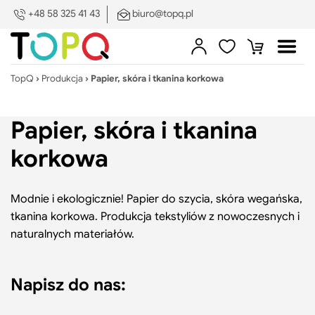
PL
DE
EN
ES
SV
+48 58 325 41 43
biuro@topq.pl
Zamkn
menu
Sklep
Zaloguj
Ulubione
Koszyk
Otwó
Poka
się
menu
pod
TopQ
›
Produkcja
›
Papier, skóra i tkanina korkowa
Skle
Produkcja na zamówienie
Papier, skóra i tkanina
Druk i znakowanie
Poka
korkowa
pod
Search:
Szukaj
Druk
O nas
Pokaż/ukryj
i
Modnie i ekologicznie! Papier do szycia, skóra wegańska,
podmenu
zna
tkanina korkowa. Produkcja tekstyliów z nowoczesnych i
Portfolio
naturalnych materiałów.
Blog
Poka
Napisz do nas:
pod
Blog
Kontakt