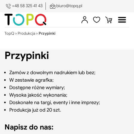
PL
DE
EN
ES
SV
+48 58 325 41 43
biuro@topq.pl
Zamkn
menu
Sklep
Zaloguj
Ulubione
Koszyk
Otwó
Poka
się
menu
pod
TopQ
›
Produkcja
›
Przypinki
Skle
Produkcja na zamówienie
Przypinki
Druk i znakowanie
Poka
pod
Search:
Szukaj
Zamów z dowolnym nadrukiem lub bez;
Druk
O nas
Pokaż/ukryj
W zestawie agrafka;
i
podmenu
Dostępne różne wymiary;
zna
Portfolio
Wysoka jakość wykonania;
Doskonałe na targi, eventy i inne imprezy;
Produkcja już od 20 szt.
Blog
Poka
pod
Napisz do nas:
Blog
Kontakt