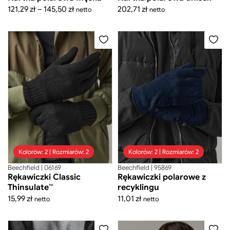
Zakres
121,29
zł
–
145,50
zł
202,71
zł
netto
netto
cen:
od
121,29 zł
do
Cena
Cena
145,50 zł
minimalna
maksymalna
-
zł
Cena
Cena
minimalna
maksymalna
Zastosuj filtr ceny
Kolorów: 2 | Rozmiarów: 2
Kolorów: 2 | Rozmiarów: 2
Beechfield | 06169
Beechfield | 95869
Rękawiczki Classic
Rękawiczki polarowe z
Thinsulate™
recyklingu
15,99
zł
11,01
zł
netto
netto