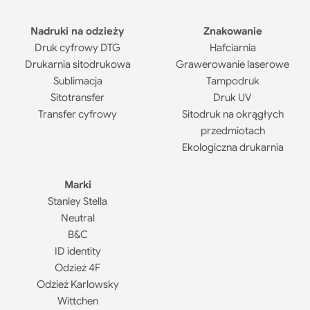
Nadruki na odzieży
Znakowanie
Druk cyfrowy DTG
Hafciarnia
Drukarnia sitodrukowa
Grawerowanie laserowe
Sublimacja
Tampodruk
Sitotransfer
Druk UV
Transfer cyfrowy
Sitodruk na okrągłych
przedmiotach
Ekologiczna drukarnia
Marki
Stanley Stella
Neutral
B&C
ID identity
Odzież 4F
Odzież Karlowsky
Wittchen