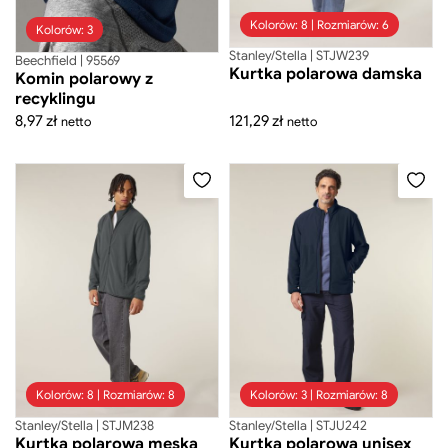
Spodnie
Kolorów: 8 | Rozmiarów: 6
Kolorów: 3
Szaliki
Stanley/Stella | STJW239
Beechfield | 95569
Gadżety
Kurtka polarowa damska
Komin polarowy z
recyklingu
Mini figurki
8,97
zł
121,29
zł
netto
netto
Ręczniki
Beechfield
Kolorów: 8 | Rozmiarów: 8
Kolorów: 3 | Rozmiarów: 8
Stanley/Stella | STJM238
Stanley/Stella | STJU242
Kurtka polarowa męska
Kurtka polarowa unisex