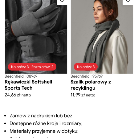
Kolorów: 3 | Rozmiarów: 2
Kolorów: 3
Beechfield | 08969
Beechfield | 95769
Rękawiczki Softshell
Szalik polarowy z
Sports Tech
recyklingu
24,66
zł
11,99
zł
netto
netto
Zamów z nadrukiem lub bez;
Dostępne różne kroje i rozmiary;
Materiały przyjemne w dotyku;