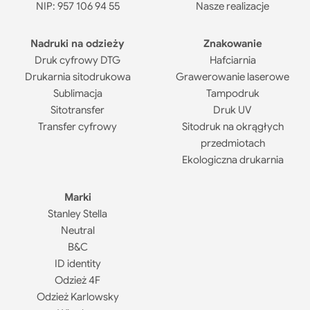
NIP: 957 106 94 55
Nasze realizacje
Nadruki na odzieży
Znakowanie
Druk cyfrowy DTG
Hafciarnia
Drukarnia sitodrukowa
Grawerowanie laserowe
Sublimacja
Tampodruk
Sitotransfer
Druk UV
Transfer cyfrowy
Sitodruk na okrągłych
przedmiotach
Ekologiczna drukarnia
Marki
Stanley Stella
Neutral
B&C
ID identity
Odzież 4F
Odzież Karlowsky