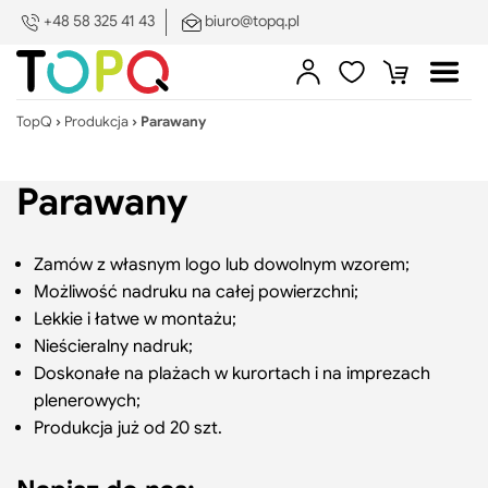
PL
DE
EN
ES
SV
+48 58 325 41 43
biuro@topq.pl
Zamkn
menu
Sklep
Zaloguj
Ulubione
Koszyk
Otwó
Poka
się
menu
pod
TopQ
›
Produkcja
›
Parawany
Skle
Produkcja na zamówienie
Parawany
Druk i znakowanie
Poka
pod
Search:
Szukaj
Zamów z własnym logo lub dowolnym wzorem;
Druk
O nas
Pokaż/ukryj
Możliwość nadruku na całej powierzchni;
i
podmenu
Lekkie i łatwe w montażu;
zna
Portfolio
Nieścieralny nadruk;
Doskonałe na plażach w kurortach i na imprezach
plenerowych;
Blog
Poka
Produkcja już od 20 szt.
pod
Blog
Kontakt